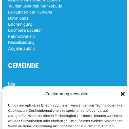
Tourismusbetrieb Mönkebude
Leistungen der Kurkarte
Downloads
Endreinigung
Buchbare Location
Fahrradverleih
Klassifizierung
Angelerlaubnis
GEMEINDE
Kita
Vereine
Zustimmung verwalten
Termine der Gemeinde
Amtsblatt
Um dir ein optimales Erlebnis zu bieten, verwenden wir Technologien wie
Bürgermeistersprechstunde
Cookies, um Geräteinformationen zu speichern und/oder darauf
Bauland
zuzugreifen. Wenn du diesen Technologien zustimmst, können wir Daten
Haffperspektiven
wie das Surfverhalten oder eindeutige IDs auf dieser Website verarbeiten.
Jugendclub
Wenn du deine Zustimmung nicht erteilst oder zurückziehst, können