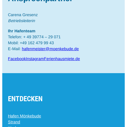
Carena Gresenz
Betriebsleiterin
Ihr Hafenteam
Telefon: + 49 39774 – 29 071
Mobil: +49 162 479 99 43
E-Mail:
hafenmeister@moenkebude.de
Facebook
Instagram
Ferienhausmiete.de
ENTDECKEN
Hafen Mönkebude
Strand