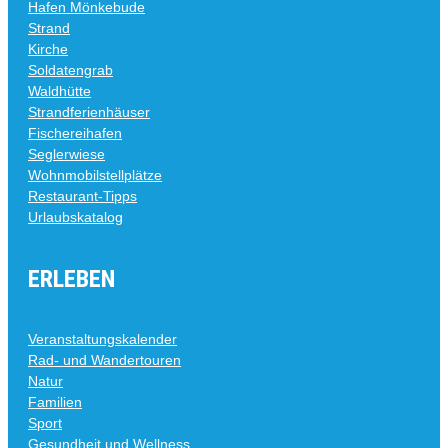
Hafen Mönkebude
Strand
Kirche
Soldatengrab
Waldhütte
Strandferienhäuser
Fischereihafen
Seglerwiese
Wohnmobilstellplätze
Restaurant-Tipps
Urlaubskatalog
ERLEBEN
Veranstaltungskalender
Rad- und Wandertouren
Natur
Familien
Sport
Gesundheit und Wellness