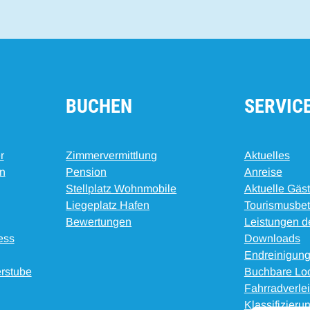
BUCHEN
SERVIC
r
Zimmervermittlung
Aktuelles
n
Pension
Anreise
Stellplatz Wohnmobile
Aktuelle Gäs
Liegeplatz Hafen
Tourismusbe
Bewertungen
Leistungen d
ess
Downloads
Endreinigun
rstube
Buchbare Loc
Fahrradverle
Klassifizieru