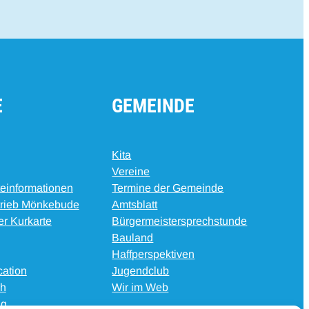
E
GEMEINDE
Kita
Vereine
teinformationen
Termine der Gemeinde
trieb Mönkebude
Amtsblatt
er Kurkarte
Bürgermeistersprechstunde
Bauland
g
Haffperspektiven
ation
Jugendclub
ih
Wir im Web
ng