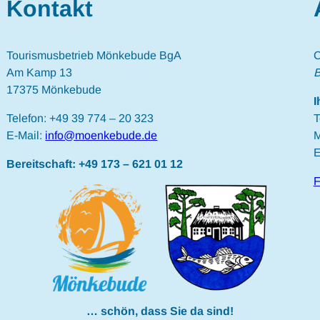
Kontakt
Tourismusbetrieb Mönkebude BgA
C
Am Kamp 13
B
17375 Mönkebude
I
Telefon: +49 39 774 – 20 323
T
E-Mail:
info@moenkebude.de
M
E
Bereitschaft: +49 173 – 621 01 12
F
… schön, dass Sie da sind!